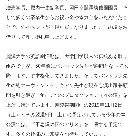
澄憲学長、堀内一史副学長、岡田幸麗澤幼稚園園長、そ
して多くの卒業生からお祝い金や協力金をいただいたこ
とでこのイベントが実現可能になりました。この場をお
借りして厚く御礼申し上げます。
麗澤大学の英語劇活動は、大学開学以来の伝統ある取り
組みですが、50年前にバントック先生が顧問となって以
降、ますます本格化してきました。そしてバントック先
生の甥マーウィン・トリキアン先生が現在も演出家兼顧
問を引き継ぎ、年に３つのプロダクション（４公演）を
上演し続けています。麗陵祭期間中の2019年11月2日
（土）とその翌週9日（土）に予定されている今年の本
公演では、『不思議の国のアリス』を上演する予定で
す。多くの皆様のご来場をお待ちしています。