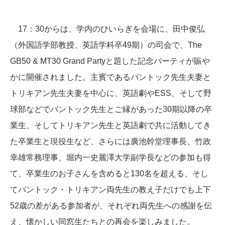
17：30からは、学内のひいらぎを会場に、田中俊弘
（外国語学部教授、英語学科卒49期）の司会で、The
GB50 & MT30 Grand Partyと題した記念パーティが賑や
かに開催されました。主賓であるバントック先生夫妻と
トリキアン先生夫妻を中心に、英語劇やESS、そして野
球部などでバントック先生とご縁があった30期以降の卒
業生、そしてトリキアン先生と英語劇で共に活動してき
た卒業生と現役生など、さらには廣池幹堂理事長、竹政
幸雄常務理事、堀内一史麗澤大学副学長などの参加も得
て、卒業生のお子さんを含めると130名を超える、そし
てバントック・トリキアン両先生の教え子だけでも上下
52歳の差がある参加者が、それぞれ両先生への感謝を伝
え、懐かしい同窓生たちとの再会を楽しみました。