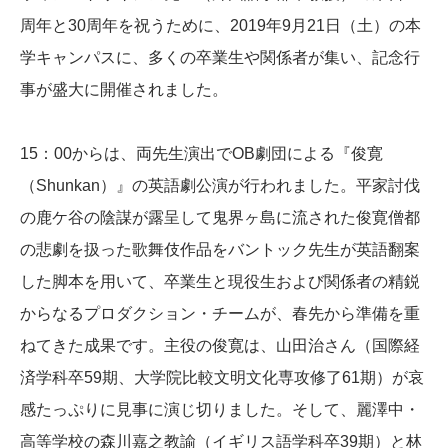
周年と30周年を祝うために、2019年9月21日（土）の本
学キャンパスに、多くの卒業生や関係者が集い、記念行
事が盛大に開催されました。
15：00からは、両先生演出でOB劇団による『俊寛
（Shunkan）』の英語劇公演が行われました。平家討伐
の鹿ケ谷の陰謀が露呈して鬼界ヶ島に流された俊寛僧都
の悲劇を扱った歌舞伎作品をバントック先生が英語翻案
した脚本を用いて、卒業生と現役生および関係者の精鋭
からなるプロダクション・チームが、春先から準備を重
ねてきた成果です。主役の俊寛は、山田治さん（国際経
済学科卒59期、大学院比較文明文化専攻修了61期）が哀
感たっぷりに見事に演じ切りました。そして、麗澤中・
高等学校の森川嘉之教諭（イギリス語学科卒39期）と林