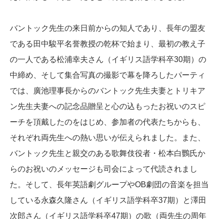
バントック先生の来日前からの知人であり、長年の盟友
である田中駿平名誉教授の乾杯で始まり、最初の教え子
の一人である松浦幸夫さん（イギリス語学科卒30期）の
中締め、そして集合写真の撮影で幕を降ろしたパーティ
では、廣池理事長からのバントック先生夫妻とトリキア
ン先生夫妻への記念品贈呈と心の込もったお祝いのスピ
ーチを頂戴したのをはじめ、参加者の代表たちからも、
それぞれ両先生への熱い思いが伝えられました。また、
バントック先生と親交のある歌舞伎役者・松本白鸚氏か
らのお祝いのメッセージも司会によって代読されまし
た。そして、長年英語劇グループやOB劇団の音楽を担当
している永森久隆さん（イギリス語学科卒37期）と澤田
次郎さん（イギリス語学科卒47期）の歌（両先生の周年