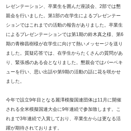
レゼンテ
ーション、卒業生を囲んだ座談会、2部では懇
親会を行いました。第1部の在学生によるプレゼンテー
ションではこれまでの活動の報
告がありました。卒業生
によるプレゼンテーションでは第1期の鈴木真之様、第6
期
の青柳昌樹様が在学生に向けて熱いメッセージを送り
ました。
質疑応答では、在学生からたくさんの質問があ
り、緊張感のある会
となりました。懇親会ではバーベキ
ューを行い、思い出話や第9期の活動の話に花
を咲かせ
ました。
今年で設立9年目となる麗澤模擬国連団体は11月に開催
される全
米模擬国連大会に9年連続で参加致します。こ
れまで3年連続で入賞しており、卒業生からは更なる活
躍が期待
されております。