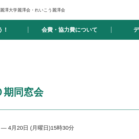
麗澤大学麗澤会・れいこう麗澤会
う！
会費・協力費について
デ
０期同窓会
— 4月20日 (月曜日)15時30分