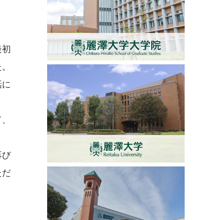
最初
た。
話に
て、
再び
ただ