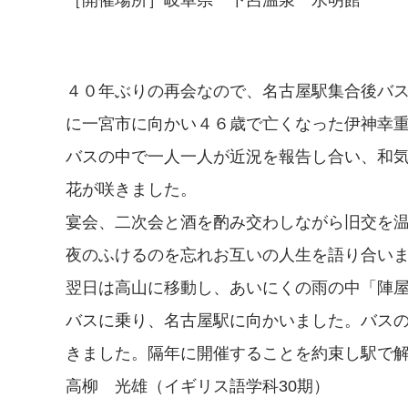
［開催場所］岐阜県 下呂温泉 水明館
４０年ぶりの再会なので、名古屋駅集合後バ
に一宮市に向かい４６歳で亡くなった伊神幸
バスの中で一人一人が近況を報告し合い、和
花が咲きました。
宴会、二次会と酒を酌み交わしながら旧交を
夜のふけるのを忘れお互いの人生を語り合い
翌日は高山に移動し、あいにくの雨の中「陣
バスに乗り、名古屋駅に向かいました。バス
きました。隔年に開催することを約束し駅で
高柳 光雄（イギリス語学科30期）