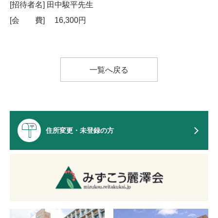
[招待者名] 田中駿平先生
[会 費] 16,300円
一覧へ戻る
住所変更・未登録の方