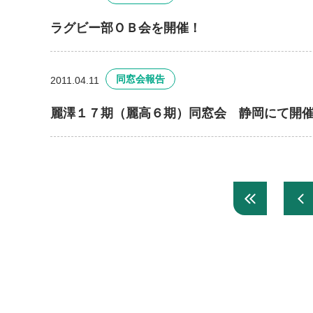
ラグビー部ＯＢ会を開催！
同窓会報告
2011.04.11
麗澤１７期（麗高６期）同窓会 静岡にて開