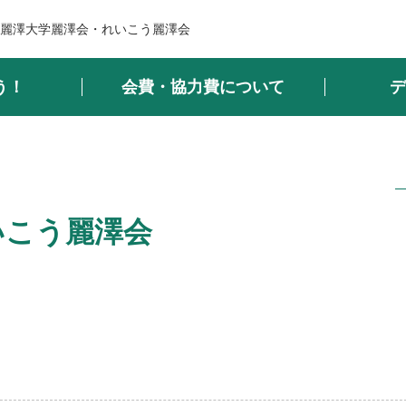
麗澤大学麗澤会・れいこう麗澤会
う！
会費・協力費について
デ
いこう麗澤会
）