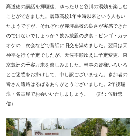
高道徳の講話を拝聴後、ゆったりと谷川の湯効を楽しむ
ことができました。麗澤高校
1
年生時以来という人もい
たようですが、それぞれが麗澤高校の良さが実感できた
のではないでしょうか？飲み放題の夕食・ビンゴ・カラ
オケの二次会などで昔話に旧交を温めました。翌日は天
神平を行く予定でしたが、天候不順ゆえに予定変更、東
京豊洲の千客万来を楽しみました。幹事の皆様いろいろ
とご迷惑をお掛けして、申し訳ございません。参加者の
皆さん遠路はるばるありがとうございました。
2
年後瑞
浪・名古屋でお会いいたしましょう。 （記：佐野忠
信）