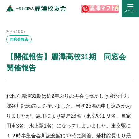
メニュー
2025.10.07
同窓会報告
【開催報告】麗澤高校31期 同窓会
開催報告
われら麗澤
31
期は約
2
年ぶりの再会を懐かしき廣池千九
郎谷川記念館にて行いました。当初
25
名の申し込みがあ
りましたが、急用により結局
23
名（東京駅１９名、自家
用車
3
名、水上駅
1
名）になってしまいました。東京駅に
１２時半集合谷川記念館に
16
時に到着、若林館長より最