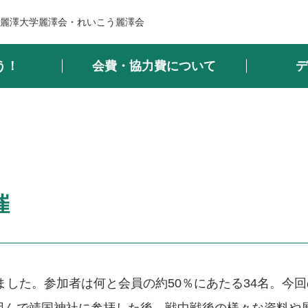
麗澤大学麗澤会・れいこう麗澤会
う！
会費・協力費について
デ
催
れました。参加者は何と会員の約50％にあたる34名。今