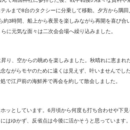
に因んで靖国神社に参拝した後、戦中戦後の様々な資料や
テルまで8台のタクシーに分乗して移動。夕方から隅田
ら約3時間、船上から夜景を楽しみながら再開を喜び合
さらに元気な面々は二次会会場へ繰り込みました。
に昇り、空からの眺めを楽しみました。秋晴れに恵まれ
残念ながらモヤのために遠くは見えず、叶いませんでし
食処で江戸前の海鮮丼で再会を約して散会しました。
ホッとしています。6月頃から何度も打ち合わせや下見
りにはゆかず、反省点は今後に活かそうと思っています