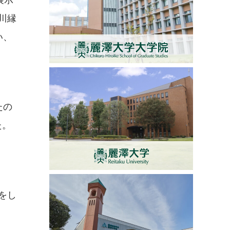
展示
川縁
い、
たの
た。
をし
。