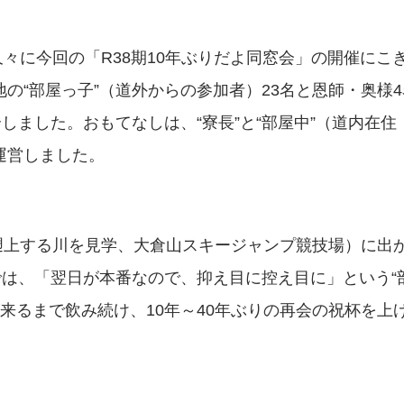
々に今回の「R38期10年ぶりだよ同窓会」の開催にこ
地の“部屋っ子”（道外からの参加者）23名と恩師・奥様4
ました。おもてなしは、“寮長”と“部屋中”（道内在住
画運営しました。
遡上する川を見学、大倉山スキージャンプ競技場）に出
は、「翌日が本番なので、抑え目に控え目に」という“
来るまで飲み続け、10年～40年ぶりの再会の祝杯を上