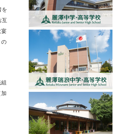
者を
お互
大宴
りの
光組
（加