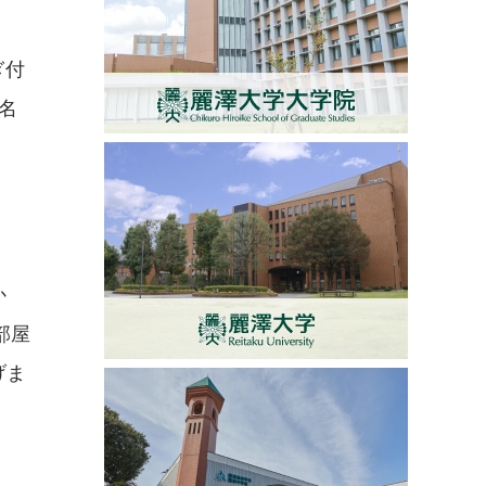
ぎ付
名
か
部屋
げま