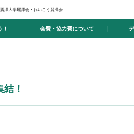
麗澤大学麗澤会・れいこう麗澤会
う！
会費・協力費について
デ
集結！