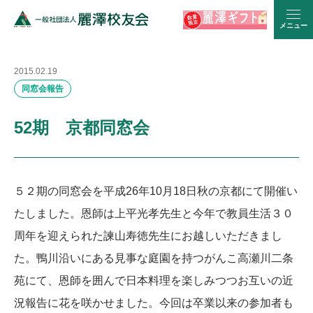
メニュー
2015.02.19
同窓会報告
52期 京都同窓会
５２期の同窓会を平成26年10月18日秋の京都にて開催い
たしました。恩師は上平光孝先生と今年で教員生活３０
周年を迎えられた諫山寿徳先生にお越しいただきまし
た。鴨川沿いにある見事な庭園を持つがんこ高瀬川二条
苑にて、恩師を囲んで日本料理を楽しみつつお互いの近
況報告に花を咲かせました。今回は卒業以来の参加者も