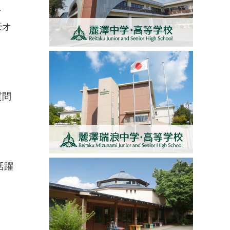
し
豪オ
質問
活躍