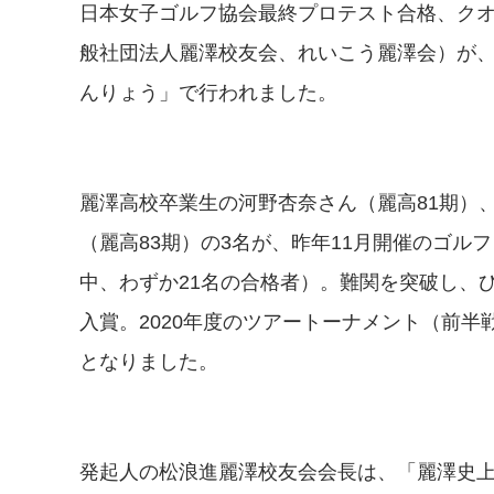
日本女子ゴルフ協会最終プロテスト合格、ク
般社団法人麗澤校友会、れいこう麗澤会）が、2
んりょう」で行われました。
麗澤高校卒業生の河野杏奈さん（麗高81期）
（麗高83期）の3名が、昨年11月開催のゴル
中、わずか21名の合格者）。難関を突破し、
入賞。2020年度のツアートーナメント（前
となりました。
発起人の松浪進麗澤校友会会長は、「麗澤史