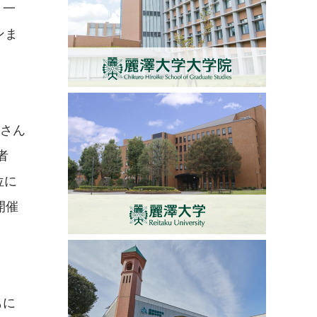
：一
ンま
央さん
者
位に
開催
もに