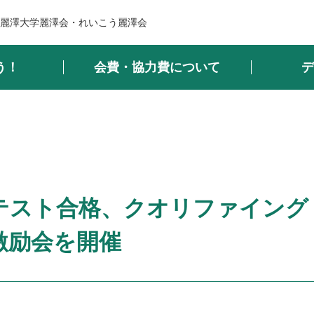
麗澤大学麗澤会・れいこう麗澤会
う！
会費・協力費について
デ
テスト合格、クオリファイング
激励会を開催