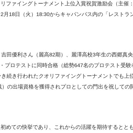
オリファイングトーナメント上位入賞祝賀激励会（主催
月18日（火）18:30からキャパンパス内の「レストラ
、吉田優利さん（麗高82期）、麗澤高校3年生の西郷真
フ・プロテストに同時合格（総勢647名のプロテスト受験
ひき続き行われたクオリファイングトーナメントでも上
半戦）の出場資格を獲得されプロとしての門出を祝しての
上初めての快挙であり、これからの活躍を期待するとと